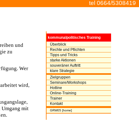
tel 0664/530841
9
kommunalpolitisches Training
treiben und
Überblick
Rechte und Pflichten
gie zu
Tipps und Tricks
starke Aktionen
souveräner Auftritt
erfügung. Wer
klare Strategie
Zielgruppen
Seminare/Workshops
arbeitet wird,
Hotline
Online-Training
Trainer
Ausgangslage,
Kontakt
im Umgang mit
GRW05 [home]
len.