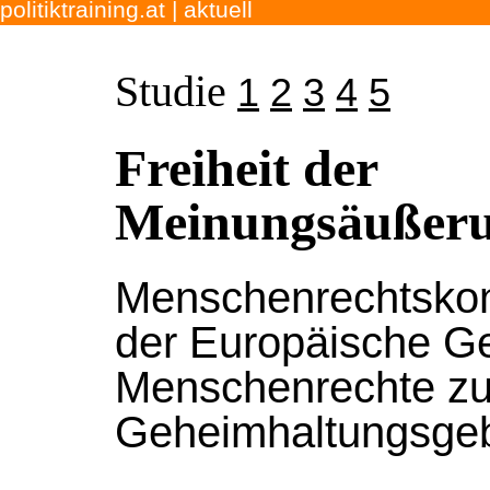
politiktraining.at
| aktuell
Studie
1
2
3
4
5
Freiheit der
Meinungsäußer
Menschenrechtskon
der Europäische Ge
Menschenrechte z
Geheimhaltungsge