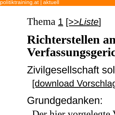
politiktraining.at
| aktuell
Thema
1
[>>
Liste
]
Richterstellen a
Verfassungsgeri
Zivilgesellschaft so
[download Vorschlag
Grundgedanken:
Der hier vorgelegte 